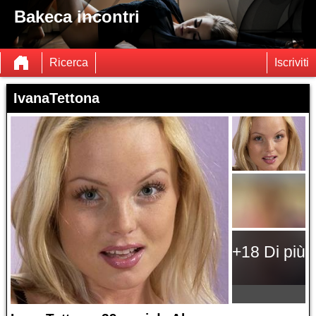
Bakeca incontri
Ricerca
Iscriviti
IvanaTettona
+18 Di più