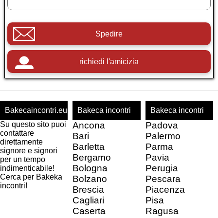
Spedire
richiedi l'amicizia
Bakecaincontri.eu
Bakeca incontri
Bakeca incontri
Su questo sito puoi
Ancona
Padova
contattare
Bari
Palermo
direttamente
Barletta
Parma
signore e signori
Bergamo
Pavia
per un tempo
Bologna
Perugia
indimenticabile!
Cerca per Bakeka
Bolzano
Pescara
incontri!
Brescia
Piacenza
Cagliari
Pisa
Caserta
Ragusa