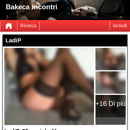
Bakeca incontri
Ricerca
Iscriviti
LadiP
+16 Di più