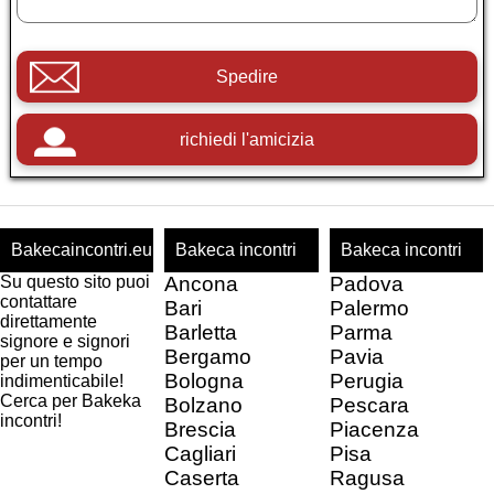
Spedire
richiedi l'amicizia
Bakecaincontri.eu
Bakeca incontri
Bakeca incontri
Su questo sito puoi
Ancona
Padova
contattare
Bari
Palermo
direttamente
Barletta
Parma
signore e signori
Bergamo
Pavia
per un tempo
Bologna
Perugia
indimenticabile!
Cerca per Bakeka
Bolzano
Pescara
incontri!
Brescia
Piacenza
Cagliari
Pisa
Caserta
Ragusa