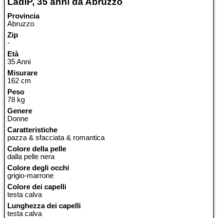
LadiP, 35 anni da Abruzzo
Provincia
Abruzzo
Zip
-
Età
35 Anni
Misurare
162 cm
Peso
78 kg
Genere
Donne
Caratteristiche
pazza & sfacciata & romantica
Colore della pelle
dalla pelle nera
Colore degli occhi
grigio-marrone
Colore dei capelli
testa calva
Lunghezza dei capelli
testa calva