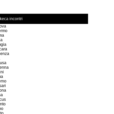
keca incontri
ova
ermo
ma
ia
ugia
cara
cenza
a
usa
enna
ni
ma
erno
sari
ona
na
acus
nto
no
to