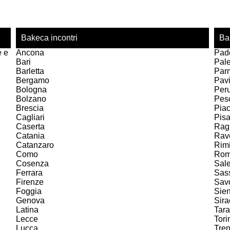
Bakeca incontri
Ba
e e
Ancona
Pad
Bari
Pal
Barletta
Par
Bergamo
Pav
Bologna
Per
Bolzano
Pes
Brescia
Pia
Cagliari
Pis
Caserta
Rag
Catania
Rav
Catanzaro
Rimi
Como
Ro
Cosenza
Sal
Ferrara
Sas
Firenze
Sav
Foggia
Sie
Genova
Sir
Latina
Tara
Lecce
Tori
Lucca
Tren