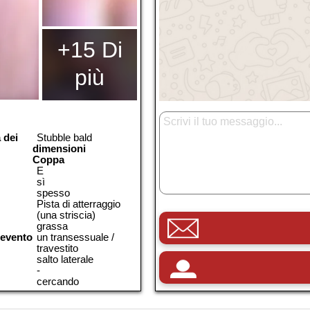
+15 Di
più
 dei
Stubble bald
dimensioni
Coppa
E
sì
spesso
Pista di atterraggio
(una striscia)
grassa
 evento
un transessuale /
travestito
salto laterale
-
cercando