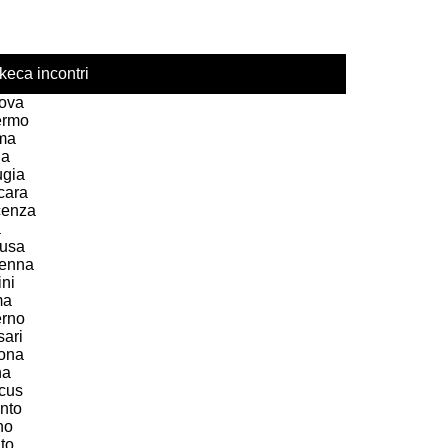
keca incontri
ova
ermo
ma
ia
ugia
cara
cenza
a
usa
enna
ni
ma
erno
sari
ona
na
acus
nto
no
to