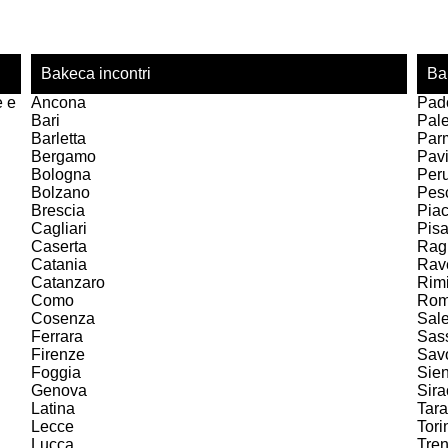
Bakeca incontri
Ba
e e
Ancona
Pad
Bari
Pal
Barletta
Par
Bergamo
Pav
Bologna
Per
Bolzano
Pes
Brescia
Pia
Cagliari
Pis
Caserta
Rag
Catania
Rav
Catanzaro
Rimi
Como
Ro
Cosenza
Sal
Ferrara
Sas
Firenze
Sav
Foggia
Sie
Genova
Sir
Latina
Tara
Lecce
Tori
Lucca
Tren