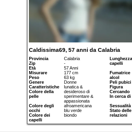
Caldissima69, 57 anni da Calabria
Provincia
Calabria
Lunghezza
Zip
-
capelli
Età
57 Anni
Misurare
177 cm
Fumatrice
Peso
63 kg
alcol
Genere
Donne
Peli pubici
Caratteristiche
lunatica &
Figura
Colore della
desideroso di
Cercando
pelle
sperimentare &
In cerca di
appassionata
Colore degli
afroamericana
Sessualità
occhi
blu verde
Stato delle
Colore dei
biondo
relazioni
capelli