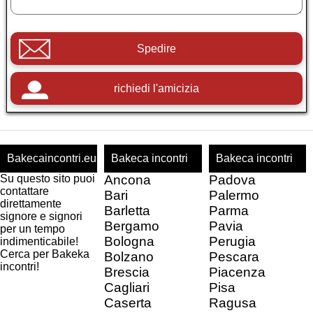
Spedire
richiedi l'amicizia
Bakecaincontri.eu
Bakeca incontri
Bakeca incontri
Su questo sito puoi
Ancona
Padova
contattare
Bari
Palermo
direttamente
Barletta
Parma
signore e signori
Bergamo
Pavia
per un tempo
Bologna
Perugia
indimenticabile!
Cerca per Bakeka
Bolzano
Pescara
incontri!
Brescia
Piacenza
Cagliari
Pisa
Caserta
Ragusa