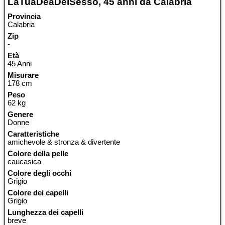
LaTuaDeaDelSesso, 45 anni da Calabria
Provincia
Calabria
Zip
-
Età
45 Anni
Misurare
178 cm
Peso
62 kg
Genere
Donne
Caratteristiche
amichevole & stronza & divertente
Colore della pelle
caucasica
Colore degli occhi
Grigio
Colore dei capelli
Grigio
Lunghezza dei capelli
breve