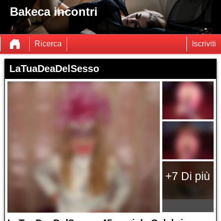
Bakeca incontri
Ricerca
Iscriviti
LaTuaDeaDelSesso
+7 Di più