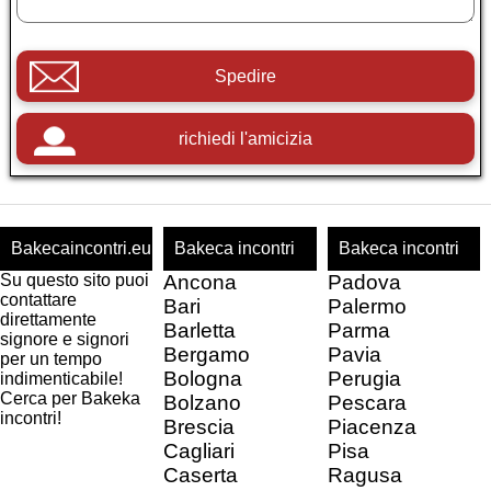
Spedire
richiedi l'amicizia
Bakecaincontri.eu
Bakeca incontri
Bakeca incontri
Su questo sito puoi
Ancona
Padova
contattare
Bari
Palermo
direttamente
Barletta
Parma
signore e signori
Bergamo
Pavia
per un tempo
Bologna
Perugia
indimenticabile!
Cerca per Bakeka
Bolzano
Pescara
incontri!
Brescia
Piacenza
Cagliari
Pisa
Caserta
Ragusa