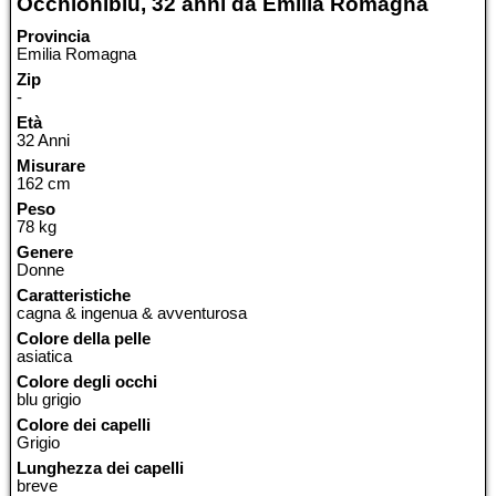
Occhioniblu, 32 anni da Emilia Romagna
Provincia
Emilia Romagna
Zip
-
Età
32 Anni
Misurare
162 cm
Peso
78 kg
Genere
Donne
Caratteristiche
cagna & ingenua & avventurosa
Colore della pelle
asiatica
Colore degli occhi
blu grigio
Colore dei capelli
Grigio
Lunghezza dei capelli
breve