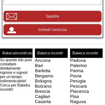
Spedire
richiedi l'amicizia
Bakecaincontri.eu
Bakeca incontri
Bakeca incontri
Su questo sito puoi
Ancona
Padova
contattare
Bari
Palermo
direttamente
Barletta
Parma
signore e signori
Bergamo
Pavia
per un tempo
Bologna
Perugia
indimenticabile!
Cerca per Bakeka
Bolzano
Pescara
incontri!
Brescia
Piacenza
Cagliari
Pisa
Caserta
Ragusa