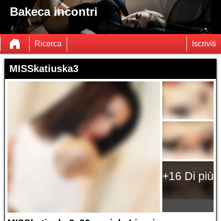
Bakeca incontri
Ricerca
Iscriviti
MISSkatiuska3
+16 Di più