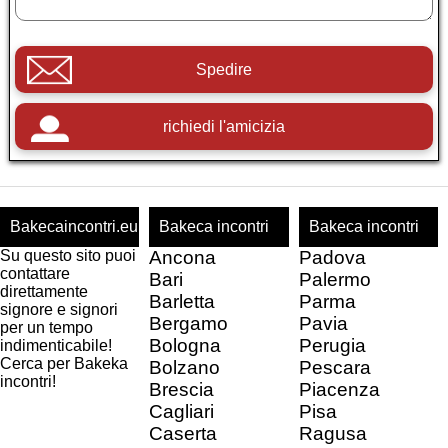
Spedire
richiedi l'amicizia
Bakecaincontri.eu
Bakeca incontri
Bakeca incontri
Su questo sito puoi
Ancona
Padova
contattare
Bari
Palermo
direttamente
Barletta
Parma
signore e signori
Bergamo
Pavia
per un tempo
Bologna
Perugia
indimenticabile!
Cerca per Bakeka
Bolzano
Pescara
incontri!
Brescia
Piacenza
Cagliari
Pisa
Caserta
Ragusa