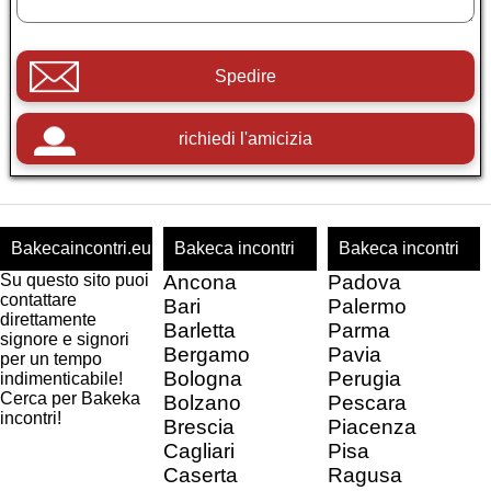
Spedire
richiedi l'amicizia
Bakecaincontri.eu
Bakeca incontri
Bakeca incontri
Su questo sito puoi
Ancona
Padova
contattare
Bari
Palermo
direttamente
Barletta
Parma
signore e signori
Bergamo
Pavia
per un tempo
Bologna
Perugia
indimenticabile!
Cerca per Bakeka
Bolzano
Pescara
incontri!
Brescia
Piacenza
Cagliari
Pisa
Caserta
Ragusa