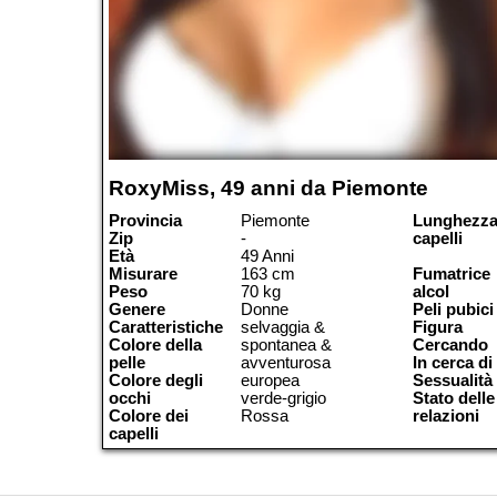
RoxyMiss, 49 anni da Piemonte
Provincia
Piemonte
Lunghezza
Zip
-
capelli
Età
49 Anni
Misurare
163 cm
Fumatrice
Peso
70 kg
alcol
Genere
Donne
Peli pubici
Caratteristiche
selvaggia &
Figura
Colore della
spontanea &
Cercando
pelle
avventurosa
In cerca di
Colore degli
europea
Sessualità
occhi
verde-grigio
Stato delle
Colore dei
Rossa
relazioni
capelli