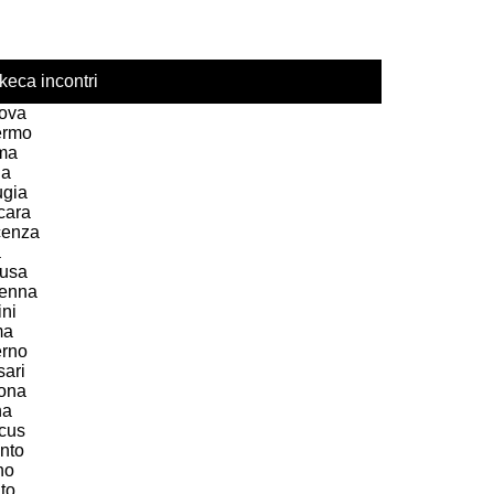
keca incontri
ova
ermo
ma
ia
ugia
cara
cenza
a
usa
enna
ni
ma
erno
sari
ona
na
acus
nto
no
to