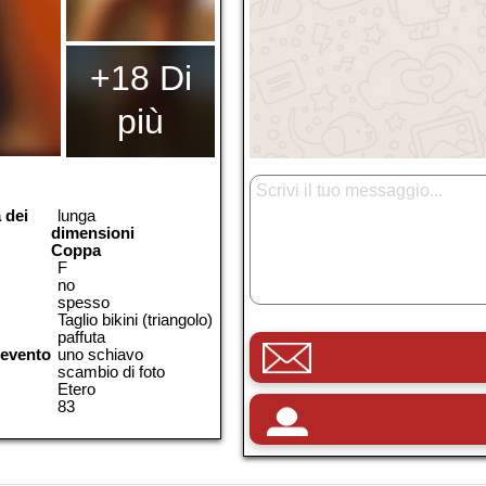
+18 Di
più
 dei
lunga
dimensioni
Coppa
F
no
spesso
Taglio bikini (triangolo)
paffuta
 evento
uno schiavo
scambio di foto
Etero
83