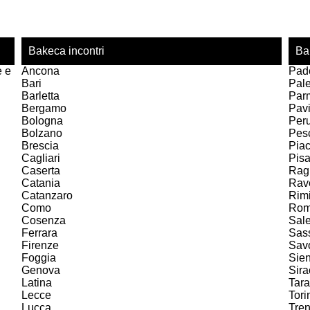
Bakeca incontri
Ba
e e
Ancona
Pad
Bari
Pal
Barletta
Par
Bergamo
Pav
Bologna
Per
Bolzano
Pes
Brescia
Pia
Cagliari
Pis
Caserta
Rag
Catania
Rav
Catanzaro
Rimi
Como
Ro
Cosenza
Sal
Ferrara
Sas
Firenze
Sav
Foggia
Sie
Genova
Sir
Latina
Tara
Lecce
Tori
Lucca
Tren