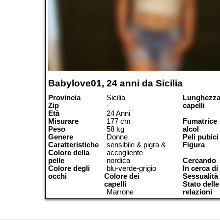
Babylove01, 24 anni da Sicilia
Provincia
Sicilia
Lunghezza
Zip
-
capelli
Età
24 Anni
Misurare
177 cm
Fumatrice
Peso
58 kg
alcol
Genere
Donne
Peli pubici
Caratteristiche
sensibile & pigra &
Figura
Colore della
accogliente
pelle
nordica
Cercando
Colore degli
blu-verde-grigio
In cerca di
occhi
Colore dei
Sessualità
capelli
Stato delle
Marrone
relazioni