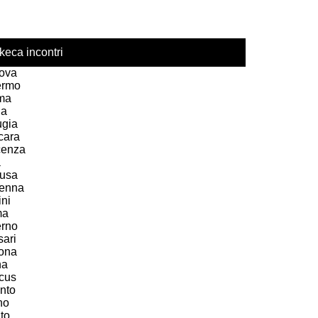
keca incontri
ova
ermo
ma
ia
ugia
cara
cenza
a
usa
enna
ni
ma
erno
sari
ona
na
acus
nto
no
to