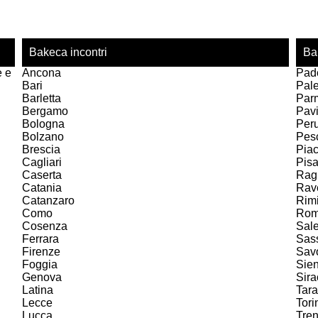
Bakeca incontri
Ba
e e
Ancona
Pad
Bari
Pal
Barletta
Par
Bergamo
Pav
Bologna
Per
Bolzano
Pes
Brescia
Pia
Cagliari
Pis
Caserta
Rag
Catania
Rav
Catanzaro
Rimi
Como
Ro
Cosenza
Sal
Ferrara
Sas
Firenze
Sav
Foggia
Sie
Genova
Sir
Latina
Tara
Lecce
Tori
Lucca
Tren