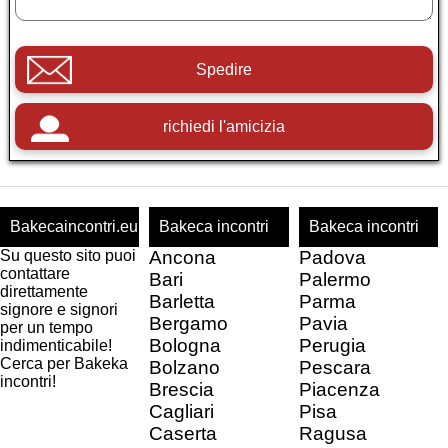
Spedire
richiedi l'amicizia
Bakecaincontri.eu
Bakeca incontri
Bakeca incontri
Su questo sito puoi
Ancona
Padova
contattare
Bari
Palermo
direttamente
Barletta
Parma
signore e signori
Bergamo
Pavia
per un tempo
Bologna
Perugia
indimenticabile!
Cerca per Bakeka
Bolzano
Pescara
incontri!
Brescia
Piacenza
Cagliari
Pisa
Caserta
Ragusa