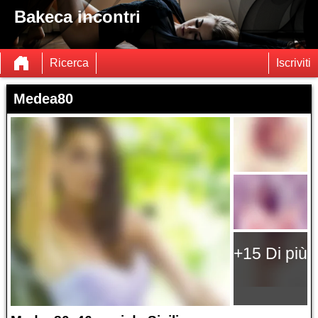
Bakeca incontri
Ricerca
Iscriviti
Medea80
+15 Di più