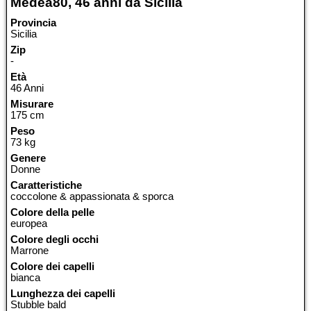
Medea80, 46 anni da Sicilia
Provincia
Sicilia
Zip
-
Età
46 Anni
Misurare
175 cm
Peso
73 kg
Genere
Donne
Caratteristiche
coccolone & appassionata & sporca
Colore della pelle
europea
Colore degli occhi
Marrone
Colore dei capelli
bianca
Lunghezza dei capelli
Stubble bald